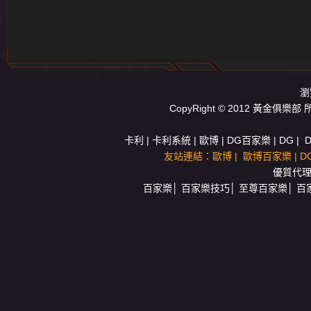
瀏
CopyRight © 2012 黃
卡利
|
卡利系統
|
歐博
|
DG百家樂
|
DG
|
友站連結：
歐博
|
歐博百家樂
|
D
優質代
百家樂
│
百家樂技巧
│
至尊百家樂
│
百