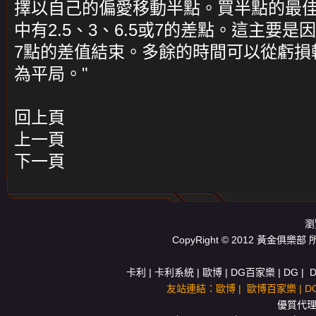
擇以自己的偏愛移動半點。買半點的最
中有2.5、3、6.5或7的差點。這主要
7點的差值結束。多餘的時間可以從虧損
為平局。"
回上頁
上一頁
下一頁
瀏
CopyRight © 2012 黃
卡利
|
卡利系統
|
歐博
|
DG百家樂
|
DG
|
友站連結：
歐博
|
歐博百家樂
|
D
優質代