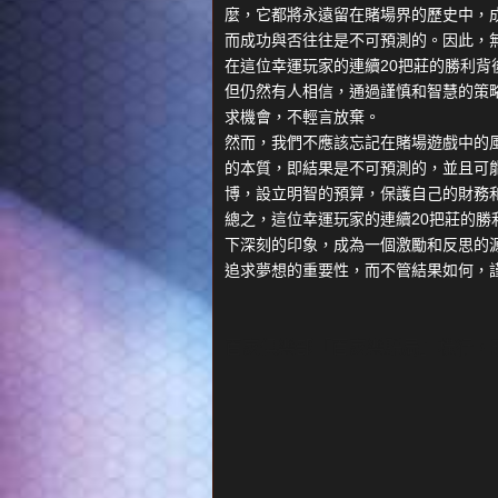
麼，它都將永遠留在賭場界的歷史中，
而成功與否往往是不可預測的。因此，
在這位幸運玩家的連續20把莊的勝利
但仍然有人相信，通過謹慎和智慧的策
求機會，不輕言放棄。
然而，我們不應該忘記在賭場遊戲中的
的本質，即結果是不可預測的，並且可
博，設立明智的預算，保護自己的財務
總之，這位幸運玩家的連續20把莊的
下深刻的印象，成為一個激勵和反思的
追求夢想的重要性，而不管結果如何，
百家俱樂部「百家樂騙局」橫行，