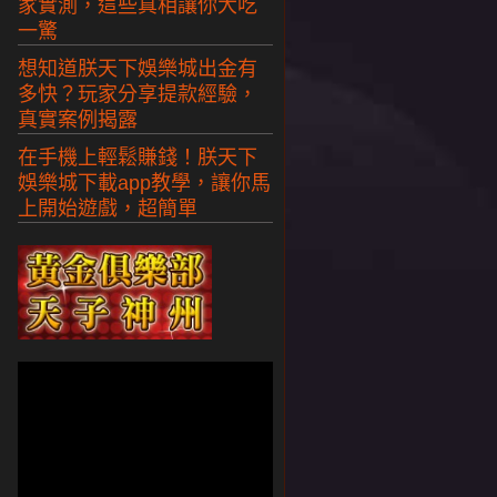
家實測，這些真相讓你大吃
一驚
想知道朕天下娛樂城出金有
多快？玩家分享提款經驗，
真實案例揭露
在手機上輕鬆賺錢！朕天下
娛樂城下載app教學，讓你馬
上開始遊戲，超簡單