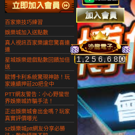
0
3
百家樂技巧練習
5
娛樂城加入送點數
8
0
真人視訊百家樂讓您驚喜連
8
3
連‎
9
5
6
1
,
2
5
6
,
星城娛樂遊戲點數回饋加倍
0
8
7
送
1
0
2
3
歐博卡利系統驚現神跡！玩
3
5
家連續押莊20把全中
4
8
PTT網友警告：小心野蠻世
5
0
界娛樂城詐騙手法！
3
5
正出娛樂城會出金嗎？玩家
8
真實評價曝光
0
sz娛樂城ptt網友分享必勝
3