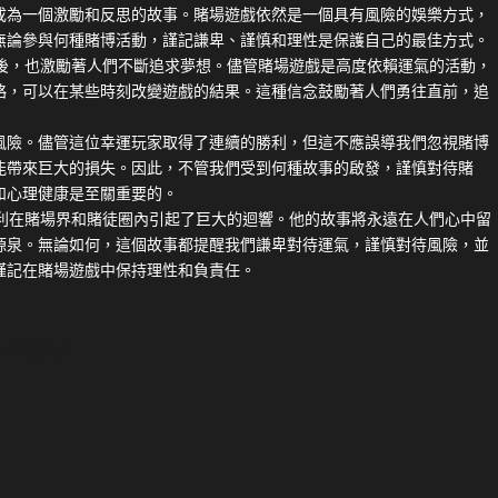
成為一個激勵和反思的故事。賭場遊戲依然是一個具有風險的娛樂方式，
無論參與何種賭博活動，謹記謙卑、謹慎和理性是保護自己的最佳方式。
背後，也激勵著人們不斷追求夢想。儘管賭場遊戲是高度依賴運氣的活動，
略，可以在某些時刻改變遊戲的結果。這種信念鼓勵著人們勇往直前，追
風險。儘管這位幸運玩家取得了連續的勝利，但這不應誤導我們忽視賭博
能帶來巨大的損失。因此，不管我們受到何種故事的啟發，謹慎對待賭
和心理健康是至關重要的。
勝利在賭場界和賭徒圈內引起了巨大的迴響。他的故事將永遠在人們心中留
源泉。無論如何，這個故事都提醒我們謙卑對待運氣，謹慎對待風險，並
謹記在賭場遊戲中保持理性和負責任。
玩家警惕